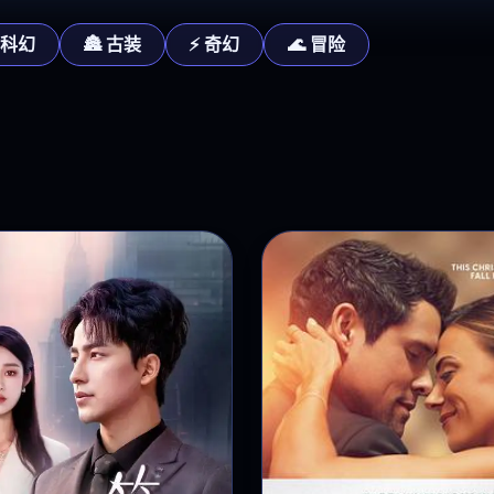
 科幻
🏯 古装
⚡ 奇幻
🌊 冒险