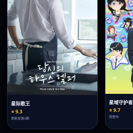
星域守护者
星际歌王
⭐ 9.7