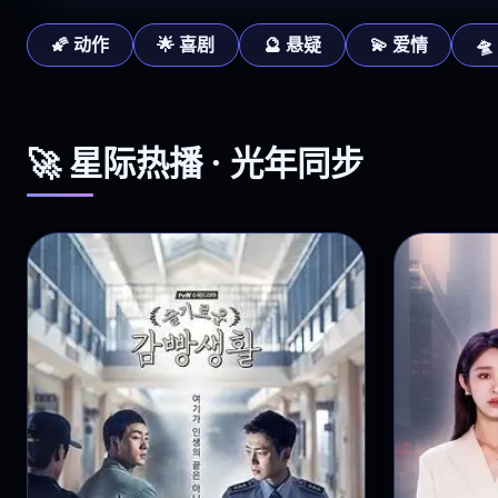
🌠 动作
🌟 喜剧
🔮 悬疑
💫 爱情

🚀 星际热播 · 光年同步