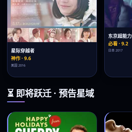
东京超能力
必看 · 9.2
星际穿越者
日本 2017
神作 · 9.6
美国 2016
⏳ 即将跃迁 · 预告星域