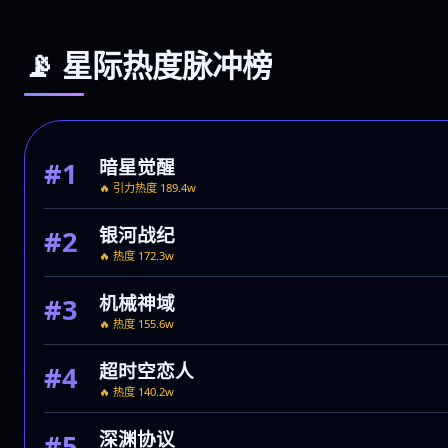
⭐ 9.3
周更中
更新至第5期
📡 星际热度脉冲榜
暗星觉醒
#1
🔥 引力热度 189.4w
银河战纪
#2
🔥 热度 172.3w
机械神域
#3
🔥 热度 155.6w
超时空恋人