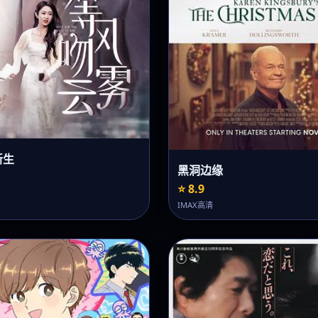
新生
黑洞边缘
⭐ 8.9
IMAX高清