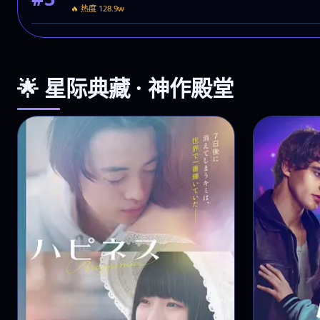
#4
🔥 热度 140.2w
深渊协议
#5
🔥 热度 128.9w
🌟 星际典藏 · 神作殿堂